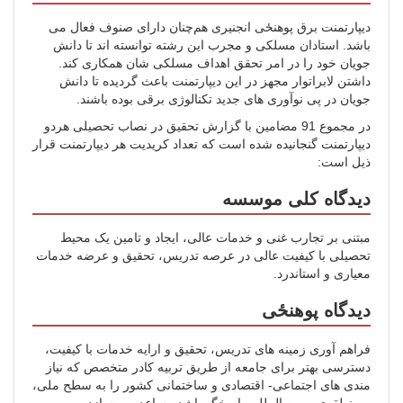
دیپارتمنت برق پوهنځی انجنیری هم‌چنان دارای صنوف فعال می
باشد. استادان مسلکی و مجرب این رشته توانسته اند تا دانش
جویان خود را در امر تحقق اهداف مسلکی شان همکاری کند.
داشتن لابراتوار مجهز در این دیپارتمنت باعث گردیده تا دانش
جویان در پی نوآوری های جدید تکنالوژی برقی بوده باشند.
در مجموع 91 مضامین با گزارش تحقیق در نصاب تحصیلی هردو
دیپارتمنت گنجانیده شده است که تعداد کریدیت هر دیپارتمنت قرار
ذیل است:
دیدگاه کلی موسسه
مبتنی بر تجارب غنی و خدمات عالی، ایجاد و تامین یک محیط
تحصیلی با کیفیت عالی در عرصه تدریس، تحقیق و عرضه خدمات
معیاری و استاندرد.
دیدگاه پوهنځی
فراهم آوری زمینه های تدریس، تحقیق و ارایه خدمات با کیفیت،
دسترسی بهتر برای جامعه از طریق تربیه کادر متخصص که نیاز
مندی های اجتماعی- اقتصادی و ساختمانی کشور را به سطح ملی،
منطقوی و بین المللی پاسخگو باشد مساعد می سازد. .